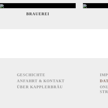
BRAUEREI
GESCHICHTE
IM
ANFAHRT & KONTAKT
DA
ÜBER KAPPLERBRÄU
ONL
ST