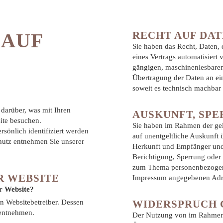
 AUF
RECHT AUF DA
Sie haben das Recht, Daten, 
eines Vertrags automatisiert 
gängigen, maschinenlesbaren 
Übertragung der Daten an ein
soweit es technisch machbar i
darüber, was mit Ihren
AUSKUNFT, SP
ite besuchen.
Sie haben im Rahmen der gel
sönlich identifiziert werden
auf unentgeltliche Auskunft
utz entnehmen Sie unserer
Herkunft und Empfänger und 
Berichtigung, Sperrung oder
zum Thema personenbezogene 
R WEBSITE
Impressum angegebenen Adr
er Website?
en Websitebetreiber. Dessen
WIDERSPRUCH 
 entnehmen.
Der Nutzung von im Rahmen d