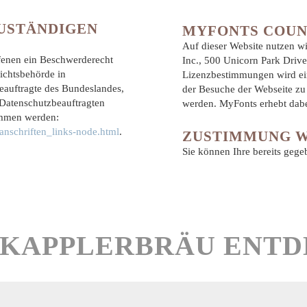
USTÄNDIGEN
MYFONTS COU
Auf dieser Website nutzen w
ffenen ein Beschwerderecht
Inc., 500 Unicorn Park Dri
ichtsbehörde in
Lizenzbestimmungen wird ei
eauftragte des Bundeslandes,
der Besuche der Webseite zu 
 Datenschutzbeauftragten
werden. MyFonts erhebt dabe
ommen werden:
anschriften_links-node.html
.
ZUSTIMMUNG 
Sie können Ihre bereits geg
KAPPLERBRÄU ENT