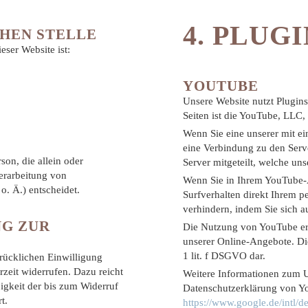
4. PLUG
HEN STELLE
eser Website ist:
YOUTUBE
Unsere Website nutzt Plugins
Seiten ist die YouTube, LLC
Wenn Sie eine unserer mit e
eine Verbindung zu den Serv
rson, die allein oder
Server mitgeteilt, welche uns
erarbeitung von
Wenn Sie in Ihrem YouTube-A
. Ä.) entscheidet.
Surfverhalten direkt Ihrem p
verhindern, indem Sie sich 
NG ZUR
Die Nutzung von YouTube erf
unserer Online-Angebote. Dies
1 lit. f DSGVO dar.
rücklichen Einwilligung
erzeit widerrufen. Dazu reicht
Weitere Informationen zum U
igkeit der bis zum Widerruf
Datenschutzerklärung von Y
t.
https://www.google.de/intl/de