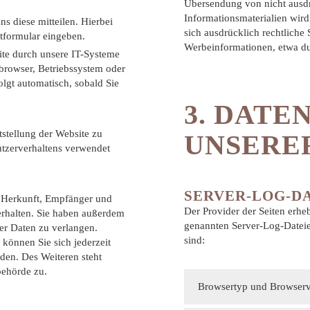
Übersendung von nicht ausd
Informationsmaterialien wird
s diese mitteilen. Hierbei
sich ausdrücklich rechtliche
ktformular eingeben.
Werbeinformationen, etwa du
te durch unsere IT-Systeme
tbrowser, Betriebssystem oder
olgt automatisch, sobald Sie
3. DATE
tstellung der Website zu
UNSERE
utzerverhaltens verwendet
SERVER-LOG-D
r Herkunft, Empfänger und
Der Provider der Seiten erhe
rhalten. Sie haben außerdem
genannten Server-Log-Dateien
er Daten zu verlangen.
sind:
können Sie sich jederzeit
en. Des Weiteren steht
behörde zu.
Browsertyp und Browserv